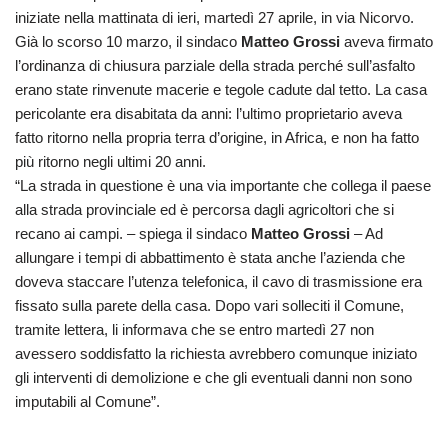
iniziate nella mattinata di ieri, martedì 27 aprile, in via Nicorvo.
Già lo scorso 10 marzo, il sindaco
Matteo Grossi
aveva firmato
l’ordinanza di chiusura parziale della strada perché sull’asfalto
erano state rinvenute macerie e tegole cadute dal tetto. La casa
pericolante era disabitata da anni: l’ultimo proprietario aveva
fatto ritorno nella propria terra d’origine, in Africa, e non ha fatto
più ritorno negli ultimi 20 anni.
“La strada in questione è una via importante che collega il paese
alla strada provinciale ed è percorsa dagli agricoltori che si
recano ai campi. – spiega il sindaco
Matteo Grossi
– Ad
allungare i tempi di abbattimento è stata anche l’azienda che
doveva staccare l’utenza telefonica, il cavo di trasmissione era
fissato sulla parete della casa. Dopo vari solleciti il Comune,
tramite lettera, li informava che se entro martedì 27 non
avessero soddisfatto la richiesta avrebbero comunque iniziato
gli interventi di demolizione e che gli eventuali danni non sono
imputabili al Comune”.