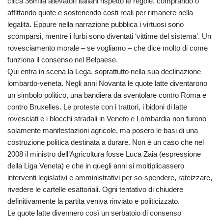
circa 36mila allevatori italiani rispettò le regole, comprando o
affittando quote e sostenendo costi reali per rimanere nella
legalità. Eppure nella narrazione pubblica i virtuosi sono
scomparsi, mentre i furbi sono diventati ‘vittime del sistema’. Un
rovesciamento morale – se vogliamo – che dice molto di come
funziona il consenso nel Belpaese.
Qui entra in scena la Lega, soprattutto nella sua declinazione
lombardo-veneta. Negli anni Novanta le quote latte diventarono
un simbolo politico, una bandiera da sventolare contro Roma e
contro Bruxelles. Le proteste con i trattori, i bidoni di latte
rovesciati e i blocchi stradali in Veneto e Lombardia non furono
solamente manifestazioni agricole, ma posero le basi di una
costruzione politica destinata a durare. Non è un caso che nel
2008 il ministro dell’Agricoltura fosse Luca Zaia (espressione
della Liga Veneta) e che in quegli anni si moltiplicassero
interventi legislativi e amministrativi per so-spendere, rateizzare,
rivedere le cartelle esattoriali. Ogni tentativo di chiudere
definitivamente la partita veniva rinviato e politicizzato.
Le quote latte divennero così un serbatoio di consenso