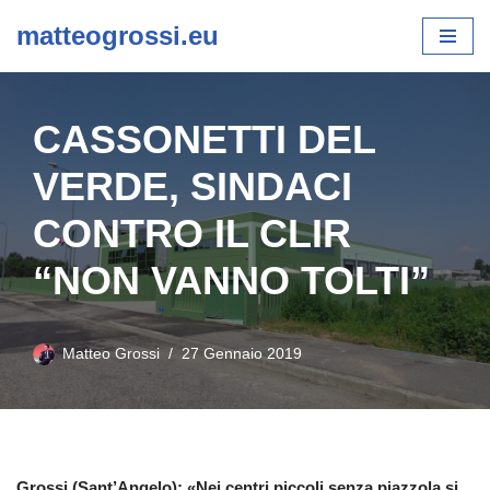
matteogrossi.eu
Vai
al
contenuto
CASSONETTI DEL
VERDE, SINDACI
CONTRO IL CLIR
“NON VANNO TOLTI”
Matteo Grossi
27 Gennaio 2019
Grossi (Sant’Angelo): «Nei centri piccoli senza piazzola si