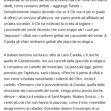
ribelli, come veniamo definiti – aggiunge Tonetti -.
Semplicemente stiamo dicendo che se il Clir non è più in grado
di offrirci un servizio all’altezza, noi siamo pronti ad affidarlo ad
un’altra società». Il Clir ha motivato la scelta di togliere i
cassonetti del verde dicendo che sono troppo alti i costi per
“depurare” i rifiuti non conformi gettati nei cassonetti del verde. A
Candia gli sfalci andranno gettati alla piazzola ecologica.
A buttare benzina sul fuoco, oltre al caso Candia, c’è anche
quello di Castelnovetto. Ieri sui cancelli della piazzola ecologica
è comparso un cartello del municipio. La piazzola oggi, giorno
previsto per l’apertura, sarà chiusa. «Perché è piena di rifiuti e
non viene svuotata nonostante i solleciti del Clir», recita il
cartello. «Temiamo che il provvedimento di Candia, quella della
rimozione dei cassonetti del verde, venga preso presto anche
altrove – attacca il sindaco di Sant’Angelo, Matteo Grossi. – In
centri piccoli che non hanno la piazzola, come il mio, creerebbe
disagi enormi ai cittadini. Dovrebbe dotarsi il municipio di un