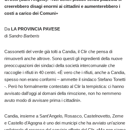
creerebbero disagi enormi ai cittadini e aumenterebbero i
costi a carico dei Comuni»
Da
LA PROVINCIA PAVESE
di
Sandro Barberis
Cassonetti del verde già tolti a Candia, il Clir che pensa di
rimuoverli anche altrove. Sono questi gli ingredienti della nuove
preoccupazioni dei sindaci della società intercomunale che
raccoglie i rifiuti in 40 centri. «È vero che i rifiuti, anche a Candia,
spesso non erano conformi – ammette il sindaco Stefano Tonetti
-. Però ho formalmente contestato al Clir la tempistica: ci hanno
avvisato dall’oggi al domani della rimozione, non ho nemmeno
avuto modo di avvisare prima i cittadini».
Candia, insieme a Sant’Angelo, Rosasco, Castelnovetto, Zeme
e Castello d’Agogna è uno dei municipi che ha avviato un’azione
unilaterale di recesso dal servizio offerto dal Clir. «Ma non siamo