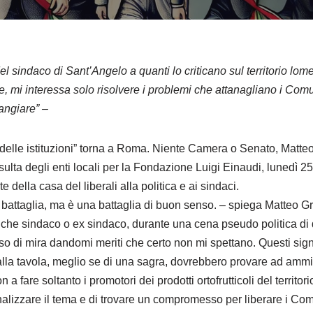
l sindaco di Sant’Angelo a quanti lo criticano sul territorio lom
, mi interessa solo risolvere i problemi che attanagliano i Comun
angiare” –
li delle istituzioni” torna a Roma. Niente Camera o Senato, Matte
sulta degli enti locali per la Fondazione Luigi Einaudi, lunedì 2
te della casa del liberali alla politica e ai sindaci.
battaglia, ma è una battaglia di buon senso. – spiega Matteo Gr
che sindaco o ex sindaco, durante una cena pseudo politica di
eso di mira dandomi meriti che certo non mi spettano. Questi si
o alla tavola, meglio se di una sagra, dovrebbero provare ad ammi
 a fare soltanto i promotori dei prodotti ortofrutticoli del territor
alizzare il tema e di trovare un compromesso per liberare i Co