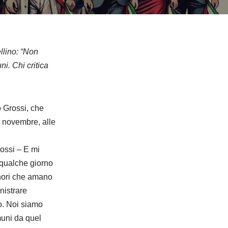
ellino: “Non
i. Chi critica
o Grossi, che
5 novembre, alle
ossi – E mi
 qualche giorno
gnori che amano
nistrare
io. Noi siamo
muni da quel