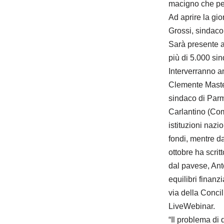
macigno che pesa
Ad aprire la gi
Grossi, sindaco
Sarà presente a
più di 5.000 sin
Interverranno a
Clemente Mastel
sindaco di Parma
Carlantino (Com
istituzioni naz
fondi, mentre d
ottobre ha scrit
dal pavese, Anto
equilibri finanz
via della Conci
LiveWebinar.
“Il problema di 