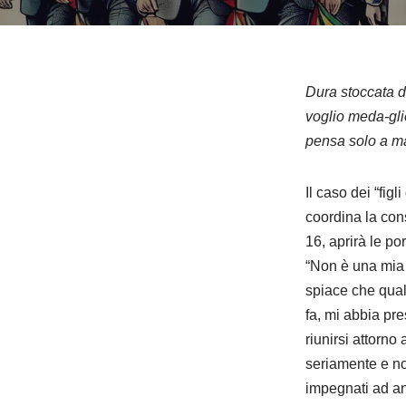
Dura stoccata de
voglio meda-glie
pensa solo a m
Il caso dei “fig
coordina la con
16, aprirà le por
“Non è una mia 
spiace che qual
fa, mi abbia pr
riunirsi attorn
seriamente e non
impegnati ad an