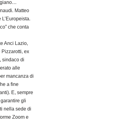
mangiano…
inaudi. Matteo
e L’Europeista.
aco” che conta
e Anci Lazio,
Pizzarotti, ex
, sindaco di
erato alle
 per mancanza di
he a fine
tanti). E, sempre
garantire gli
i nella sede di
taforme Zoom e