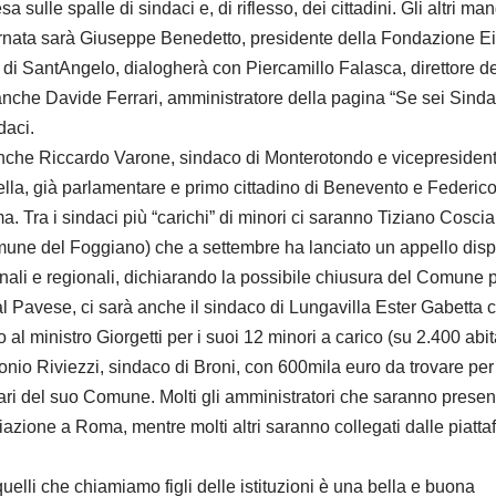
 sulle spalle di sindaci e, di riflesso, dei cittadini. Gli altri 
ornata sarà Giuseppe Benedetto, presidente della Fondazione E
 di SantAngelo, dialogherà con Piercamillo Falasca, direttore d
nche Davide Ferrari, amministratore della pagina “Se sei Sind
daci.
nche Riccardo Varone, sindaco di Monterotondo e vicepresident
la, già parlamentare e primo cittadino di Benevento e Federico 
. Tra i sindaci più “carichi” di minori ci saranno Tiziano Coscia
une del Foggiano) che a settembre ha lanciato un appello disp
ionali e regionali, dichiarando la possibile chiusura del Comune
al Pavese, ci sarà anche il sindaco di Lungavilla Ester Gabetta c
to al ministro Giorgetti per i suoi 12 minori a carico (su 2.400 abi
nio Riviezzi, sindaco di Broni, con 600mila euro da trovare per 
iari del suo Comune. Molti gli amministratori che saranno present
liazione a Roma, mentre molti altri saranno collegati dalle piat
quelli che chiamiamo figli delle istituzioni è una bella e buona