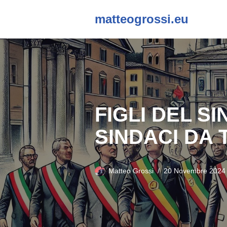
matteogrossi.eu
Vai
al
contenuto
FIGLI DEL S
SINDACI DA 
Matteo Grossi
20 Novembre 2024