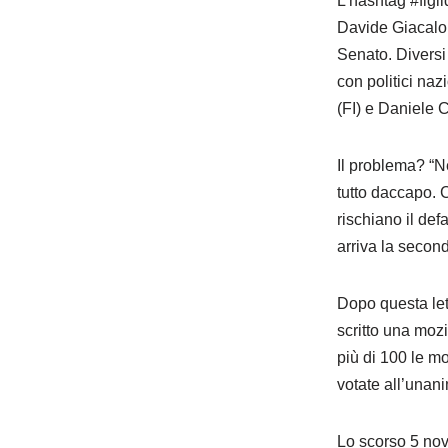
L’hashtag #figli
Davide Giacalone
Senato. Diversi 
con politici naz
(FI) e Daniele
Il problema? “Ne
tutto daccapo. 
rischiano il de
arriva la second
Dopo questa let
scritto una mozi
più di 100 le m
votate all’unan
Lo scorso 5 nove