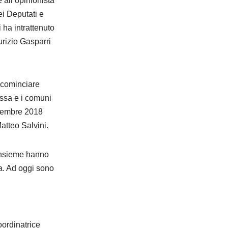
e all’opinionista
ei Deputati e
 ha intrattenuto
urizio Gasparri
ricominciare
assa e i comuni
novembre 2018
Matteo Salvini.
 insieme hanno
ia. Ad oggi sono
oordinatrice