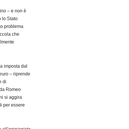
dino – e non è
 lo Stato
sto problema
piccola che
olmente
ma imposta dal
 euro – riprende
e di
a da Romeo
i si aggira
i per essere