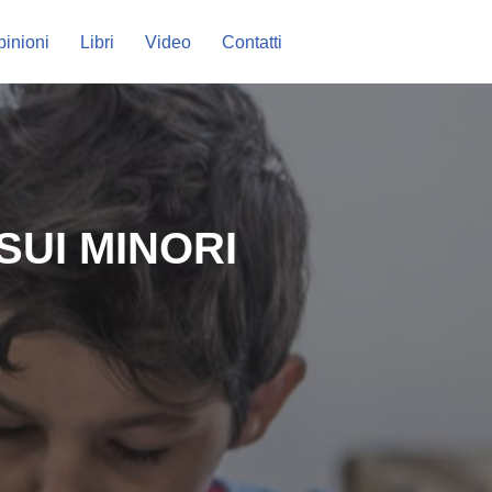
inioni
Libri
Video
Contatti
SUI MINORI