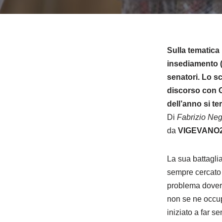
Sulla tematica
insediamento (
senatori. Lo s
discorso con G
dell’anno si t
Di
Fabrizio Neg
da
VIGEVANO
La sua battaglia
sempre cercato 
problema dover 
non se ne occup
iniziato a far se