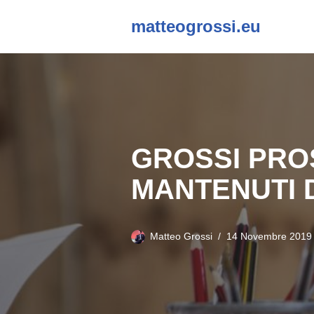
matteogrossi.eu
Vai
al
contenuto
GROSSI PROS
MANTENUTI 
Matteo Grossi
14 Novembre 2019