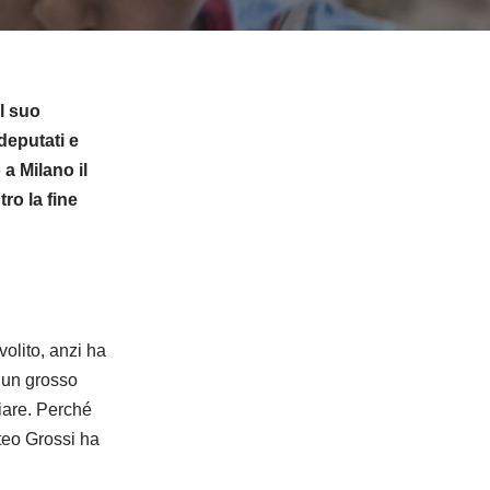
l suo
deputati e
a Milano il
ro la fine
volito, anzi ha
 un grosso
iare. Perché
teo Grossi ha