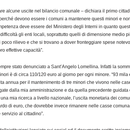
re alcune uscite nel bilancio comunale – dichiara il primo citta
il perché devono essere i comuni a mantenere questi minori e non
mpetenza deve essere del Ministero degli Interni in quanto que
difficoltà gli enti locali, soprattutto quelli di dimensione medio 
i poco rilievo e che si trovano a dover fronteggiare spese notev
ro effettive capacità”.
empre stato denunciato a Sant’Angelo Lomellina. Infatti la som
nori è di circa 110/120 euro al giorno per ogni minore. “93 mila
ita annua per il mantenimento di tre minori che vivono nelle cas
gate dalla mia amministrazione e da quella precedente guidat
na mia ricerca a livello nazionale, l’uscita monetaria dei comun
iardo di euro, che dovrebbe invece rimanere nelle casse comunal
ervizio al cittadino”.