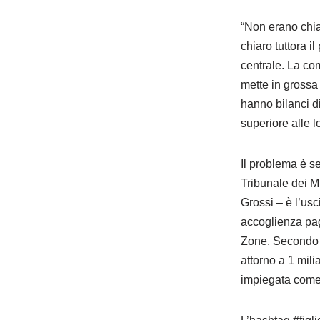
“Non erano chia
chiaro tuttora 
centrale. La co
mette in grossa 
hanno bilanci d
superiore alle lo
Il problema è s
Tribunale dei Mi
Grossi – è l’usc
accoglienza pa
Zone. Secondo u
attorno a 1 mil
impiegata come s