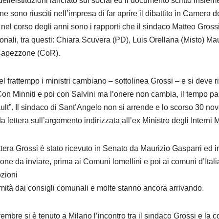
delleistituzioni lanciato sui social ed il documento scritto insiem
 sono riusciti nell’impresa di far aprire il dibattito in Camera d
nel corso degli anni sono i rapporti che il sindaco Matteo Grossi
ionali, tra questi: Chiara Scuvera (PD), Luis Orellana (Misto) Ma
 Capezzone (CoR).
l frattempo i ministri cambiano – sottolinea Grossi – e si deve 
Con Minniti e poi con Salvini ma l’onere non cambia, il tempo p
fault”. Il sindaco di Sant’Angelo non si arrende e lo scorso 30 
a lettera sull’argomento indirizzata all’ex Ministro degli Interni 
tera Grossi è stato ricevuto in Senato da Maurizio Gasparri ed
one da inviare, prima ai Comuni lomellini e poi ai comuni d’Ital
ozioni
imità dai consigli comunali e molte stanno ancora arrivando.
mbre si è tenuto a Milano l’incontro tra il sindaco Grossi e la c