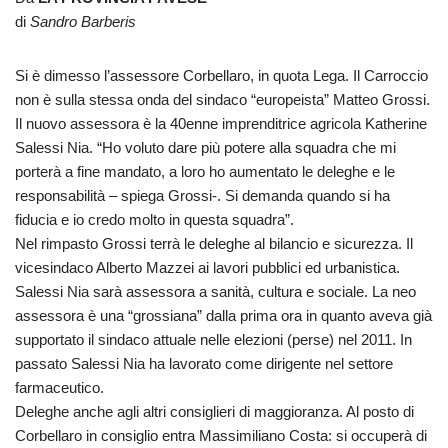
di
Sandro Barberis
Si è dimesso l’assessore Corbellaro, in quota Lega. Il Carroccio
non è sulla stessa onda del sindaco “europeista” Matteo Grossi.
Il nuovo assessora è la 40enne imprenditrice agricola Katherine
Salessi Nia. “Ho voluto dare più potere alla squadra che mi
porterà a fine mandato, a loro ho aumentato le deleghe e le
responsabilità – spiega Grossi-. Si demanda quando si ha
fiducia e io credo molto in questa squadra”.
Nel rimpasto Grossi terrà le deleghe al bilancio e sicurezza. Il
vicesindaco Alberto Mazzei ai lavori pubblici ed urbanistica.
Salessi Nia sarà assessora a sanità, cultura e sociale. La neo
assessora è una “grossiana” dalla prima ora in quanto aveva già
supportato il sindaco attuale nelle elezioni (perse) nel 2011. In
passato Salessi Nia ha lavorato come dirigente nel settore
farmaceutico.
Deleghe anche agli altri consiglieri di maggioranza. Al posto di
Corbellaro in consiglio entra Massimiliano Costa: si occuperà di