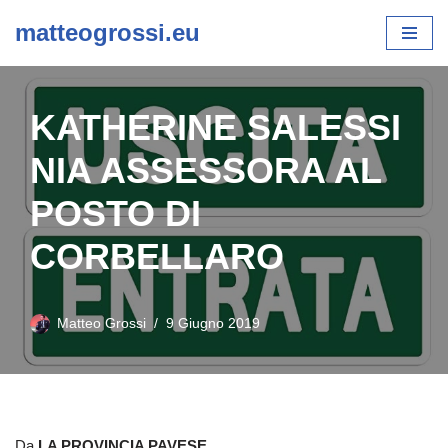
matteogrossi.eu
Vai
al
contenuto
KATHERINE SALESSI
NIA ASSESSORA AL
POSTO DI
CORBELLARO
Matteo Grossi
9 Giugno 2019
Da
LA PROVINCIA PAVESE