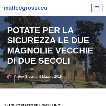
matteogrossi.eu
Vai
al
contenuto
POTATE PER LA
SICUREZZA LE DUE
MAGNOLIE VECCHIE
DI DUE SECOLI
Matteo Grossi
8 Maggio 2019
Da
L’INFORMATORE LOMELLINO