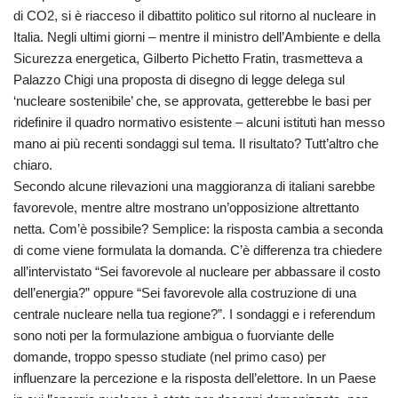
di CO2, si è riacceso il dibattito politico sul ritorno al nucleare in
Italia. Negli ultimi giorni – mentre il ministro dell’Ambiente e della
Sicurezza energetica, Gilberto Pichetto Fratin, trasmetteva a
Palazzo Chigi una proposta di disegno di legge delega sul
‘nucleare sostenibile’ che, se approvata, getterebbe le basi per
ridefinire il quadro normativo esistente – alcuni istituti han messo
mano ai più recenti sondaggi sul tema. Il risultato? Tutt’altro che
chiaro.
Secondo alcune rilevazioni una maggioranza di italiani sarebbe
favorevole, mentre altre mostrano un’opposizione altrettanto
netta. Com’è possibile? Semplice: la risposta cambia a seconda
di come viene formulata la domanda. C’è differenza tra chiedere
all’intervistato “Sei favorevole al nucleare per abbassare il costo
dell’energia?” oppure “Sei favorevole alla costruzione di una
centrale nucleare nella tua regione?”. I sondaggi e i referendum
sono noti per la formulazione ambigua o fuorviante delle
domande, troppo spesso studiate (nel primo caso) per
influenzare la percezione e la risposta dell’elettore. In un Paese