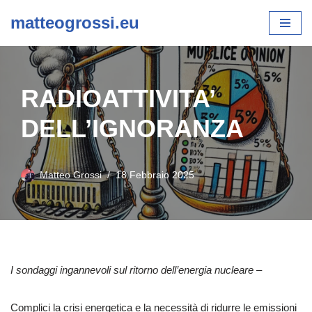
matteogrossi.eu
Vai
al
contenuto
RADIOATTIVITA’
DELL’IGNORANZA
Matteo Grossi
18 Febbraio 2025
I sondaggi ingannevoli sul ritorno dell’energia nucleare –
Complici la crisi energetica e la necessità di ridurre le emissioni