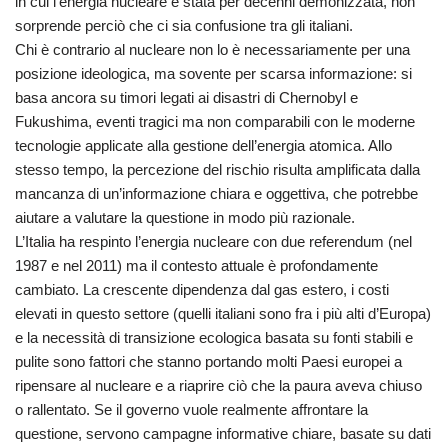
in cui l’energia nucleare è stata per decenni demonizzata, non
sorprende perciò che ci sia confusione tra gli italiani.
Chi è contrario al nucleare non lo è necessariamente per una
posizione ideologica, ma sovente per scarsa informazione: si
basa ancora su timori legati ai disastri di Chernobyl e
Fukushima, eventi tragici ma non comparabili con le moderne
tecnologie applicate alla gestione dell’energia atomica. Allo
stesso tempo, la percezione del rischio risulta amplificata dalla
mancanza di un’informazione chiara e oggettiva, che potrebbe
aiutare a valutare la questione in modo più razionale.
L’Italia ha respinto l’energia nucleare con due referendum (nel
1987 e nel 2011) ma il contesto attuale è profondamente
cambiato. La crescente dipendenza dal gas estero, i costi
elevati in questo settore (quelli italiani sono fra i più alti d’Europa)
e la necessità di transizione ecologica basata su fonti stabili e
pulite sono fattori che stanno portando molti Paesi europei a
ripensare al nucleare e a riaprire ciò che la paura aveva chiuso
o rallentato. Se il governo vuole realmente affrontare la
questione, servono campagne informative chiare, basate su dati